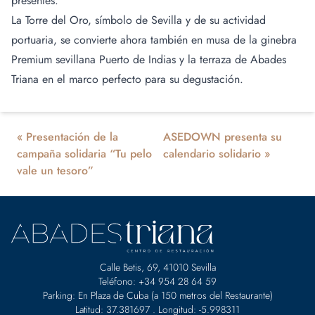
presentes.
La Torre del Oro, símbolo de Sevilla y de su actividad
portuaria, se convierte ahora también en musa de la ginebra
Premium sevillana Puerto de Indias y la terraza de Abades
Triana en el marco perfecto para su degustación.
«
Presentación de la
ASEDOWN presenta su
campaña solidaria “Tu pelo
calendario solidario
»
vale un tesoro”
Calle Betis, 69, 41010 Sevilla
Teléfono: +34 954 28 64 59
Parking: En Plaza de Cuba (a 150 metros del Restaurante)
Latitud: 37.381697 . Longitud: -5.998311